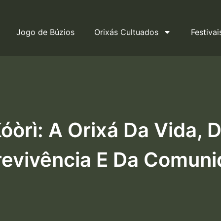
Jogo de Búzios
Orixás Cultuados
Festivai
óòrì: A Orixá Da Vida, 
evivência E Da Comun