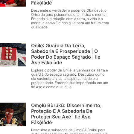
Fákọ̀làdé
Desvende o verdadeiro poder de Ọbalúayé, o
Orixá da cura psicoemocional, física e mental.
Entenda sua relação com a terra, a vida e a
morte, e como Ele nos guia para um futuro com
qualidade.
Onílẹ̀: Guardiã Da Terra,
Sabedoria E Prosperidade | O
Poder Do Espaço Sagrado | Ilé
Àṣẹ Fákọ̀làdé
Explore o poder de Onílẹ̀, a Senhora da Terra e
guardiã do espaço sagrado. Descubra como
ela sustenta a vida, a espiritualidade e a
prosperidade. Entenda sua importância em um
Ilé Àṣe̩ e como cultuá-la.
Ọmọlú Bùrúkù: Discernimento,
Proteção E A Sabedoria De
Proteger Seu Axé | Ilé Àṣẹ
Fákọ̀làdé
Descubra a sabedoria de Ọmọlú Bùrúkù para