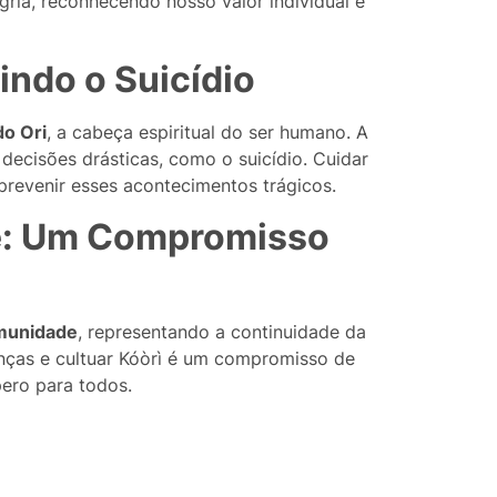
gria, reconhecendo nosso valor individual e
nindo o Suicídio
do Ori
, a cabeça espiritual do ser humano. A
 decisões drásticas, como o suicídio. Cuidar
prevenir esses acontecimentos trágicos.
e: Um Compromisso
munidade
, representando a continuidade da
anças e cultuar Kóòrì é um compromisso de
ero para todos.